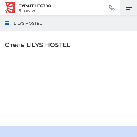
Позвонить
+7
(495)
LILYS HOSTEL
230-
30-
92
Отель LILYS HOSTEL