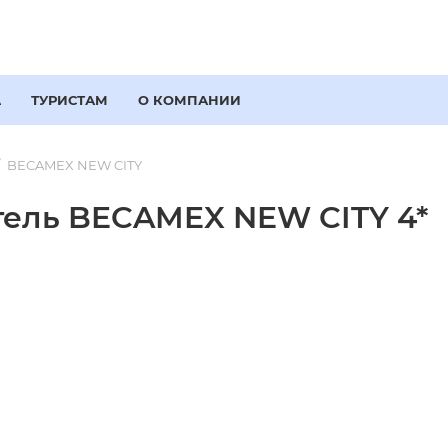
А
ТУРИСТАМ
О КОМПАНИИ
BECAMEX NEW CITY
тель BECAMEX NEW CITY 4*