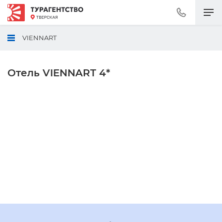
Позвонить
+7
(495)
VIENNART
230-
30-
92
Отель VIENNART 4*