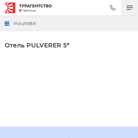
Позвонить
+7
(495)
PULVERER
230-
30-
92
Отель PULVERER 5*