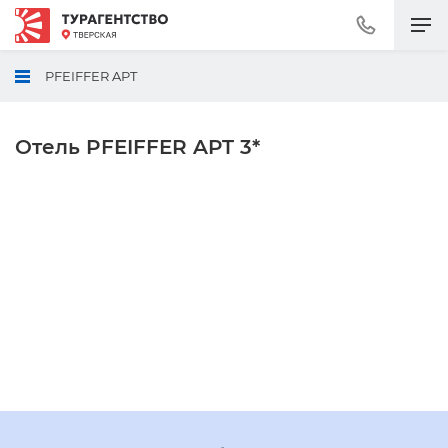
Позвонить
+7
(495)
PFEIFFER APT
230-
30-
92
Отель PFEIFFER APT 3*