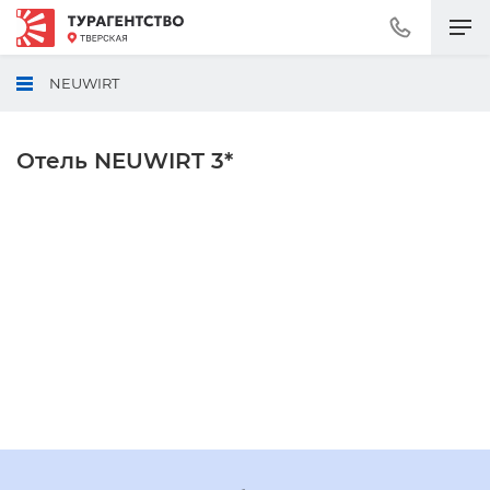
Позвонить
+7
(495)
NEUWIRT
230-
30-
92
Отель NEUWIRT 3*