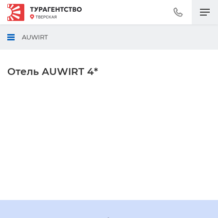
Позвонить
+7
(495)
AUWIRT
230-
30-
92
Отель AUWIRT 4*