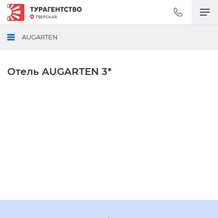
Позвонить
+7
(495)
AUGARTEN
230-
30-
92
Отель AUGARTEN 3*